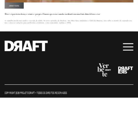
DRAFTERS
Não é só para tratar doenças crônicas: por que a Humora aposta na cannabis medicinal como uma fonte diária de bem-estar
A cannabis medicinal ainda é cercada de tabus. No novo episódio do Drafters, Ana Júlia Kiss, fundadora e CEO da Humora, fala sobre a missão de expandir seu
uso e oferecer soluções para problemas cotidianos, como ansiedade, insônia e TPM.
COPYRIGHT 2026 PROJETO DRAFT – TODOS OS DIREITOS RESERVADOS