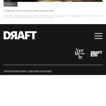
INSIGHTS
O Mundial de Clubes da FIFA e a virada de chave do futebol como plataforma de mídia
Segundo a FIFA, os investimentos publicitários no futebol cresceram 30% em 2025. Bruno Almeida, CEO da US Media, analisa como o torneio atual faz parte de
uma evolução nas estratégias de ativação de marca e de conexão com o torcedor.
COPYRIGHT 2026 PROJETO DRAFT – TODOS OS DIREITOS RESERVADOS