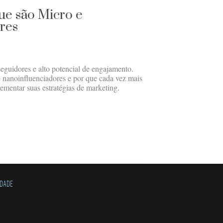
que são Micro e
res
guidores e alto potencial de engajamento.
nanoinfluenciadores e por que cada vez mais
ementar suas estratégias de marketing.
IDADE