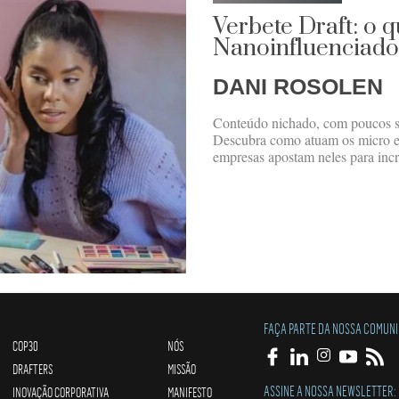
Verbete Draft: o 
Nanoinfluenciado
DANI ROSOLEN
Conteúdo nichado, com poucos se
Descubra como atuam os micro e 
empresas apostam neles para incr
FAÇA PARTE DA NOSSA COMUN
COP30
NÓS
DRAFTERS
MISSÃO
ASSINE A NOSSA NEWSLETTER:
INOVAÇÃO CORPORATIVA
MANIFESTO