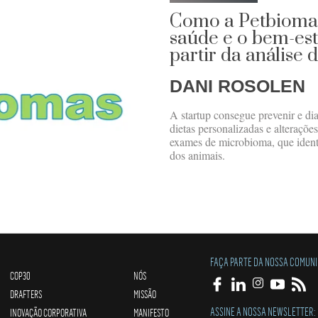
Como a Petbiomas
saúde e o bem-est
partir da análise d
DANI ROSOLEN
A startup consegue prevenir e di
dietas personalizadas e alterações
exames de microbioma, que identif
dos animais.
FAÇA PARTE DA NOSSA COMUN
COP30
NÓS
DRAFTERS
MISSÃO
ASSINE A NOSSA NEWSLETTER:
INOVAÇÃO CORPORATIVA
MANIFESTO