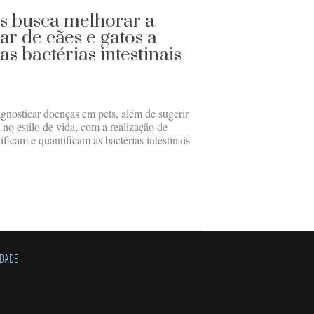
 busca melhorar a
ar de cães e gatos a
as bactérias intestinais
agnosticar doenças em pets, além de sugerir
 no estilo de vida, com a realização de
icam e quantificam as bactérias intestinais
IDADE