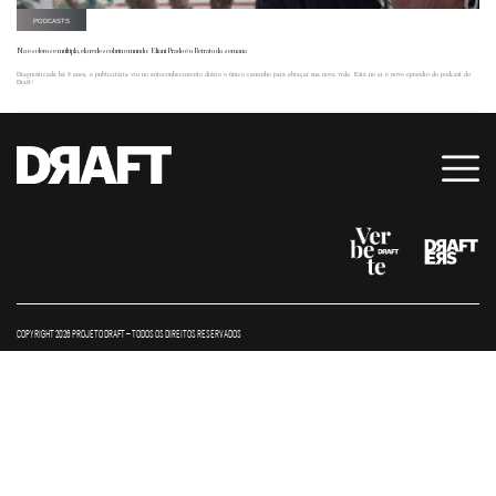
PODCASTS
Na esclerose múltipla, ela redescobriu o mundo: Eliani Prado é o Retrato da semana
Diagnosticada há 8 anos, a publicitária viu no autoconhecimento diário o único caminho para abraçar sua nova vida. Está no ar o novo episódio do podcast do
Draft!
COPYRIGHT 2026 PROJETO DRAFT – TODOS OS DIREITOS RESERVADOS