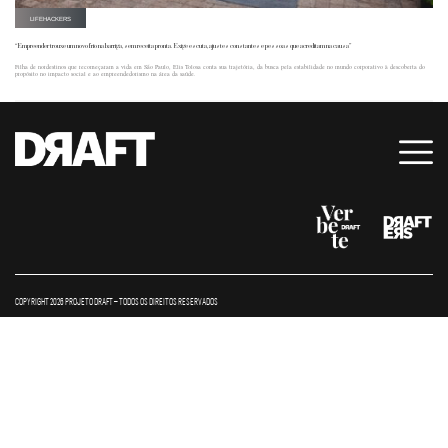
LIFEHACKERS
“Empreender trouxe um novo frio na barriga, sem receita pronta. Exige escuta, ajustes constantes e pessoas que acreditam na causa”
Filha de nordestinos que recomeçaram a vida em São Paulo, Elis Tolosa conta sua trajetória, da busca pela estabilidade no mundo corporativo à descoberta do
propósito no impacto social e ao empreendedorismo na área da saúde.
COPYRIGHT 2026 PROJETO DRAFT – TODOS OS DIREITOS RESERVADOS