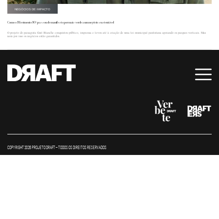
NEGÓCIOS DE IMPACTO
Como o Movimento 90° passou de manifesto por mais verde a um negócio sustentável
O projeto do paisagista Guil Blanche conquistou público, imprensa e levou até à criação de uma lei municipal paulistana apoiando os parques verticais. Mas
nem por isso os negócios estão garantidos.
COPYRIGHT 2026 PROJETO DRAFT – TODOS OS DIREITOS RESERVADOS