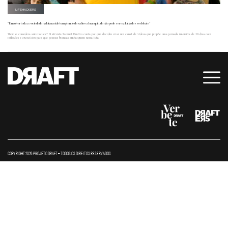
LIFEHACKERS
“Envolver toda a sociedade na luta racial é um grande desafio e a branquitude não pode ser excluída desse debate”
Você se considera antirracista? O ativista Samuel Emílio conta por que decidiu criar um canal de vídeos que propõe uma jornada imersiva de 30 dias com
reflexões e exercícios para que pessoas brancas embarquem nessa luta.
COPYRIGHT 2026 PROJETO DRAFT – TODOS OS DIREITOS RESERVADOS