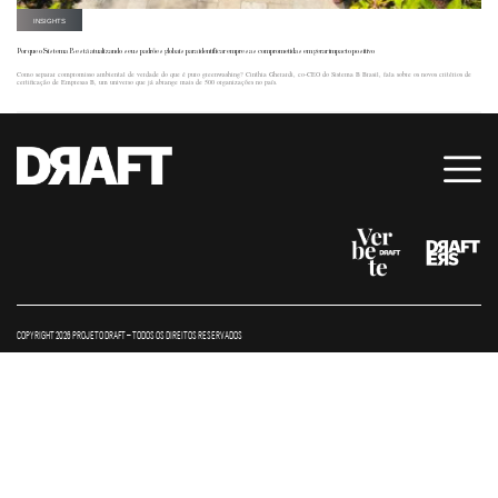
INSIGHTS
Por que o Sistema B está atualizando seus padrões globais para identificar empresas comprometidas em gerar impacto positivo
Como separar compromisso ambiental de verdade do que é puro greenwashing? Cinthia Gherardi, co-CEO do Sistema B Brasil, fala sobre os novos critérios de
certificação de Empresas B, um universo que já abrange mais de 500 organizações no país.
COPYRIGHT 2026 PROJETO DRAFT – TODOS OS DIREITOS RESERVADOS