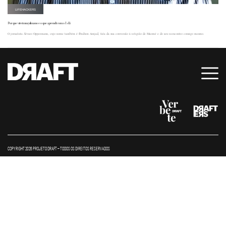
LIFEHACKERS
Por que virei muçulmano e o que aprendi com o Islã
O jornalista Álvaro Oppermann, cujo nome também é Ibrahim Amjad, fala da sua conversão à religião de Maomé e do seu reencontro consigo mesmo.
COPYRIGHT 2026 PROJETO DRAFT – TODOS OS DIREITOS RESERVADOS