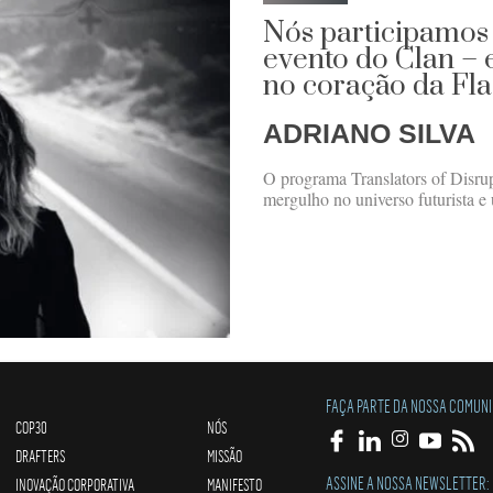
Nós participamos 
evento do Clan – 
no coração da Fl
ADRIANO SILVA
O programa Translators of Disrup
mergulho no universo futurista e
FAÇA PARTE DA NOSSA COMUN
COP30
NÓS
DRAFTERS
MISSÃO
ASSINE A NOSSA NEWSLETTER:
INOVAÇÃO CORPORATIVA
MANIFESTO