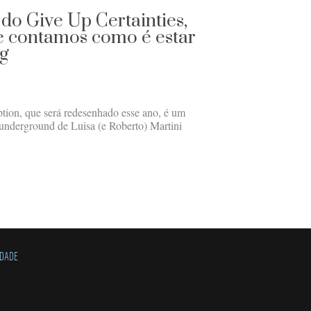
do Give Up Certainties,
e contamos como é estar
ag
tion, que será redesenhado esse ano, é um
 underground de Luisa (e Roberto) Martini
IDADE