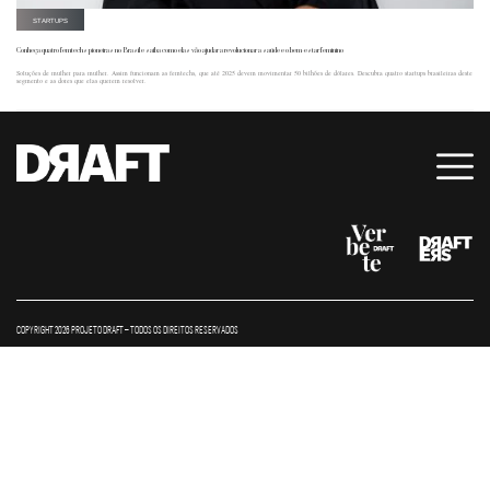
STARTUPS
Conheça quatro femtechs pioneiras no Brasil e saiba como elas vão ajudar a revolucionar a saúde e o bem-estar feminino
Soluções de mulher para mulher. Assim funcionam as femtechs, que até 2025 devem movimentar 50 bilhões de dólares. Descubra quatro startups brasileiras deste
segmento e as dores que elas querem resolver.
COPYRIGHT 2026 PROJETO DRAFT – TODOS OS DIREITOS RESERVADOS