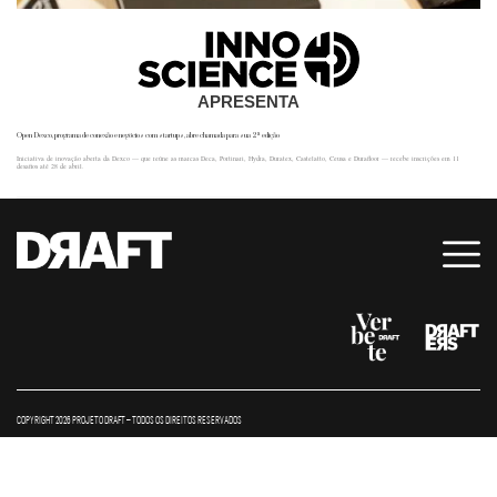
APRESENTA
Open Dexco, programa de conexão e negócios com startups, abre chamada para sua 2ª edição
Iniciativa de inovação aberta da Dexco — que reúne as marcas Deca, Portinari, Hydra, Duratex, Castelatto, Ceusa e Durafloor — recebe inscrições em 11
desafios até 28 de abril.
COPYRIGHT 2026 PROJETO DRAFT – TODOS OS DIREITOS RESERVADOS