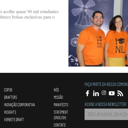
s acolhe quase 90 mil estudantes
ferece bolsas exclusivas para o
FAÇA PARTE DA NOSSA COMUN
COP30
NÓS
DRAFTERS
MISSÃO
ASSINE A NOSSA NEWSLETTER:
INOVAÇÃO CORPORATIVA
MANIFESTO
INSIGHTS
STATEMENT
(ENGLISH)
VERBETE DRAFT
CONTATO