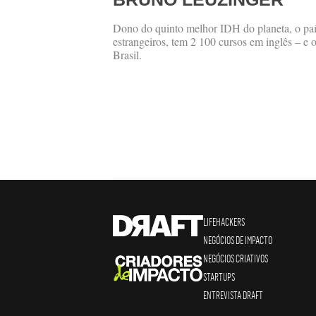
Dono do quinto melhor IDH do planeta, o paí
estrangeiros, tem 2 100 cursos em inglês – e o
Brasil.
LIFEHACKERS
NEGÓCIOS DE IMPACTO
NEGÓCIOS CRIATIVOS
STARTUPS
ENTREVISTA DRAFT