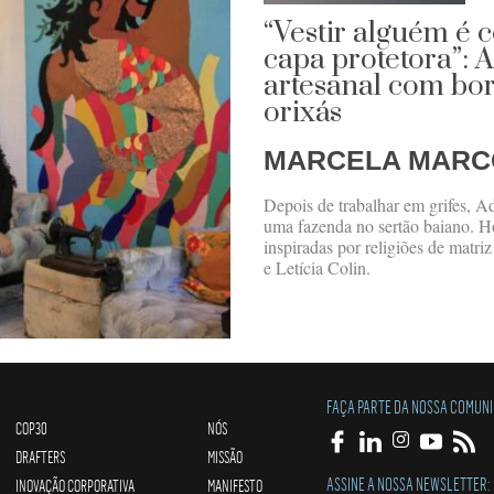
“Vestir alguém é 
capa protetora”: 
artesanal com bo
orixás
MARCELA MARC
Depois de trabalhar em grifes, A
uma fazenda no sertão baiano. Hoj
inspiradas por religiões de matri
e Letícia Colin.
FAÇA PARTE DA NOSSA COMUN
COP30
NÓS
DRAFTERS
MISSÃO
ASSINE A NOSSA NEWSLETTER:
INOVAÇÃO CORPORATIVA
MANIFESTO