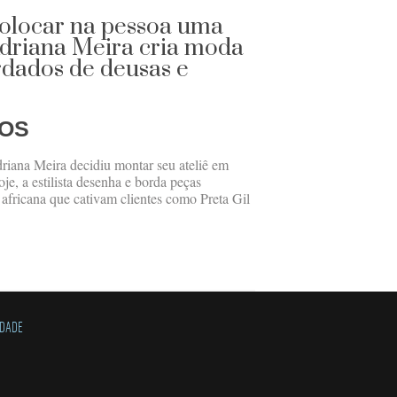
colocar na pessoa uma
Adriana Meira cria moda
rdados de deusas e
OS
driana Meira decidiu montar seu ateliê em
e, a estilista desenha e borda peças
z africana que cativam clientes como Preta Gil
IDADE