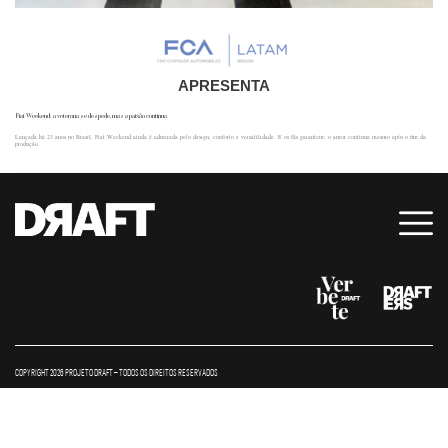
APRESENTA
Fiat Weekend: a veterana se despede, mas a paixão continua
Lançada há 23 anos no Brasil, Fiat Weekend ainda é admirada pelo design, conforto e versatilidade. E os fãs garantem: o amor continua mesmo após o fim da
produção.
COPYRIGHT 2026 PROJETO DRAFT – TODOS OS DIREITOS RESERVADOS