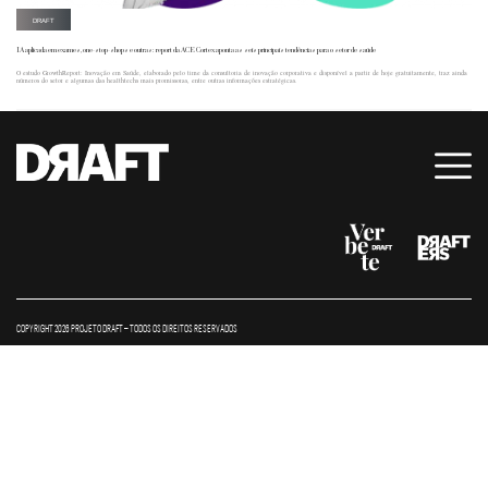
DRAFT
IA aplicada em exames, one-stop-shops e outras: report da ACE Cortex aponta as seis principais tendências para o setor de saúde
O estudo GrowthReport: Inovação em Saúde, elaborado pelo time da consultoria de inovação corporativa e disponível a partir de hoje gratuitamente, traz ainda
números do setor e algumas das healthtechs mais promissoras, entre outras informações estratégicas.
COPYRIGHT 2026 PROJETO DRAFT – TODOS OS DIREITOS RESERVADOS