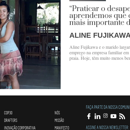
“Praticar o desap
aprendemos que o
mais importante d
ALINE FUJIKAW
Aline Fujikawa e o marido largar
emprego na empresa familiar em
praia. Hoje, têm muito menos ben
FAÇA PARTE DA NOSSA COMUN
COP30
NÓS
DRAFTERS
MISSÃO
ASSINE A NOSSA NEWSLETTER:
INOVAÇÃO CORPORATIVA
MANIFESTO