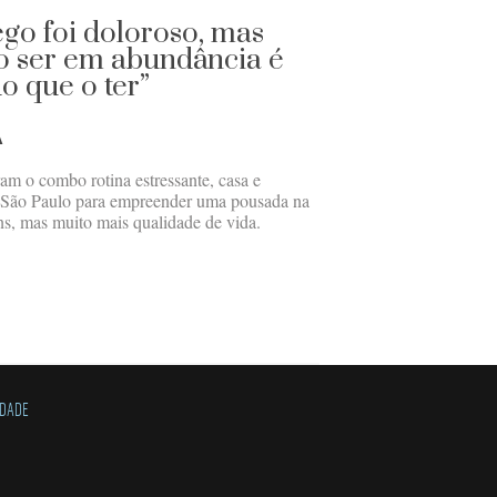
ego foi doloroso, mas
 ser em abundância é
o que o ter”
A
am o combo rotina estressante, casa e
 São Paulo para empreender uma pousada na
s, mas muito mais qualidade de vida.
IDADE