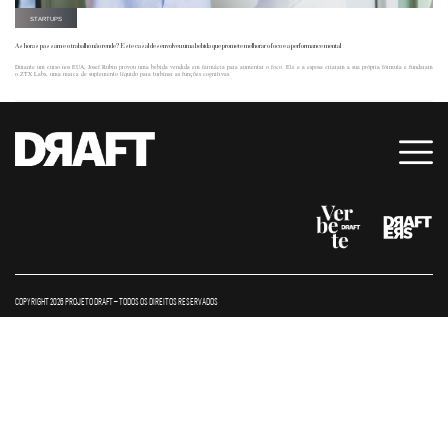
STARTUPS
As horas passam e o trabalho não rende? Este casal desenvolveu uma bebida que promete melhorar o foco e a performance mental
Durante um curso nos EUA, Josef Rubin provou uma bebida vendida em farmácia para aumentar o foco. Ele e a esposa criaram a sua própria fórmula e fundaram
o ZTX Labs, uma marca de suplemento líquido para turbinar as funções cognitivas.
COPYRIGHT 2026 PROJETO DRAFT – TODOS OS DIREITOS RESERVADOS