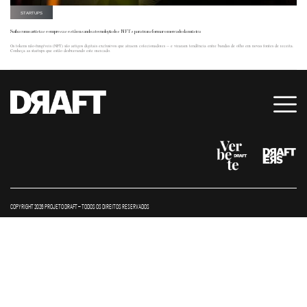
STARTUPS
Saiba como artistas e empresas estão usando a tecnologia dos NFTs para transformar o mercado da música
Os tokens não-fungíveis (NFT) são artigos digitais exclusivos que atraem colecionadores -- e viraram tendência entre bandas de olho em novas fontes de receita.
Conheça as startups que estão desbravando este mercado.
COPYRIGHT 2026 PROJETO DRAFT – TODOS OS DIREITOS RESERVADOS