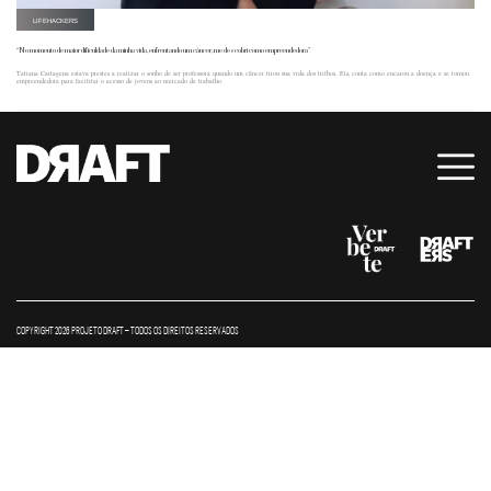
LIFEHACKERS
“No momento de maior dificuldade da minha vida, enfrentando um câncer, me descobri como empreendedora”
Tatiana Cartagena estava prestes a realizar o sonho de ser professora quando um câncer tirou sua vida dos trilhos. Ela conta como encarou a doença e se tornou
empreendedora para facilitar o acesso de jovens ao mercado de trabalho.
COPYRIGHT 2026 PROJETO DRAFT – TODOS OS DIREITOS RESERVADOS