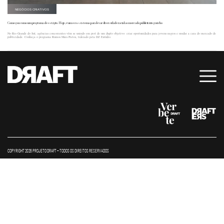
NEGÓCIOS CRIATIVOS
Começou como um programa de estágio. Hoje, é um ecossistema para levar diversidade racial ao mercado publicitário gaúcho
No Rio Grande do Sul, agências concorrentes vêm se unindo em prol de um duplo objetivo: criar oportunidades para jovens negros e mudar a cara do mercado de
publicidade. Conheça o programa Rumos Mais Pretos, liderado pela DZ Estúdio.
COPYRIGHT 2026 PROJETO DRAFT – TODOS OS DIREITOS RESERVADOS