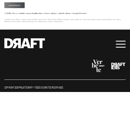
ACELERADOS
A +abelhas busca estimular a criação de polinizadores em áreas urbanas vendendo colmeias com apelo decorativo
A startup, que fabrica colmeias para abelhas sem ferrão e hotéis para abelhas solitárias, quer ajudar na conservação desses insetos polinizadores em centros
urbanos, favorecendo o desenvolvimento de cidades mais verdes e sustentáveis.
COPYRIGHT 2026 PROJETO DRAFT – TODOS OS DIREITOS RESERVADOS