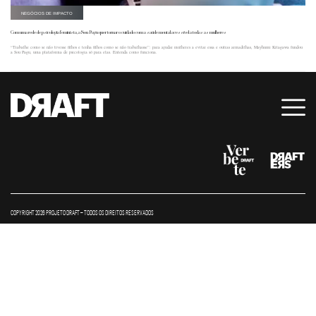
NEGÓCIOS DE IMPACTO
Com uma rede de psicologia feminista, a Sou Pagu quer tornar o cuidado com a saúde mental acessível a todas as mulheres
“Trabalhe como se não tivesse filhos e tenha filhos como se não trabalhasse”: para ajudar mulheres a evitar essa e outras armadilhas, Mayhumi Kitagawa fundou
a Sou Pagu, uma plataforma de psicologia só para elas. Entenda como funciona.
COPYRIGHT 2026 PROJETO DRAFT – TODOS OS DIREITOS RESERVADOS