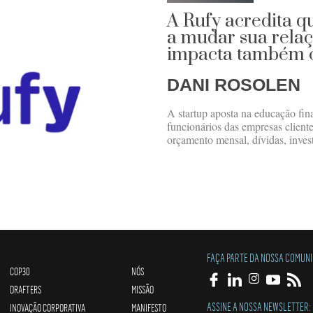
A Rufy acredita q
a mudar sua relaç
impacta também o
DANI ROSOLEN
A startup aposta na educação fin
funcionários das empresas client
orçamento mensal, dívidas, inves
FAÇA PARTE DA NOSSA COMUN
COP30
NÓS
DRAFTERS
MISSÃO
ASSINE A NOSSA NEWSLETTER:
INOVAÇÃO CORPORATIVA
MANIFESTO