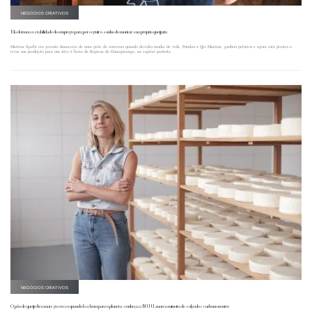
NEGÓCIOS CRIATIVOS
Ela deixou a estabilidade do emprego para perseguir o sonho de montar sua própria queijaria
Martina Sgarbi era gerente financeira de uma grife de enxovais quando decidiu mudar de vida. Fundou a Qjo Martina, ganhou prêmios e agora está prestes a
levar sua produção para um sítio à beira da Represa de Guarapiranga, na capital paulista.
NEGÓCIOS CRIATIVOS
O pão de queijo fica mais gostoso quando faz bem para o planeta: conheça a NUU, marca mineira de salgados carbono neutro