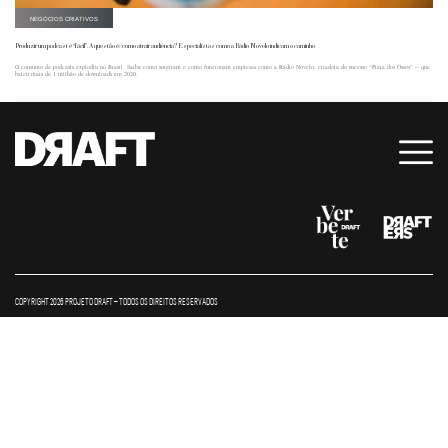
NEGÓCIOS CRIATIVOS
Produzir um podcast é “fácil”. A questão é: como atrair audiência? Especialistas como a Rádio Novelo indicam o caminho
O consumo de podcasts explodiu no Brasil. Saiba como surgiram e como funcionam empresas como a Rádio Novelo, criadora do sucesso “Praia dos Ossos” -- que
bateu mais de 1 milhão de downloads em 2020.
COPYRIGHT 2026 PROJETO DRAFT – TODOS OS DIREITOS RESERVADOS