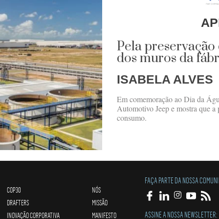
AP
Pela preservação 
dos muros da fábr
ISABELA ALVES
Em comemoração ao Dia da Água,
Automotivo Jeep e mostra que a 
consumo.
FAÇA PARTE DA NOSSA COMUN
COP30
NÓS
DRAFTERS
MISSÃO
ASSINE A NOSSA NEWSLETTER:
INOVAÇÃO CORPORATIVA
MANIFESTO