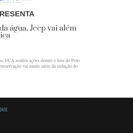
RESENTA
da água, Jeep vai além
ica
 FCA realiza ações dentro e fora do Polo
preservação vai muito além da redução do
IDADE