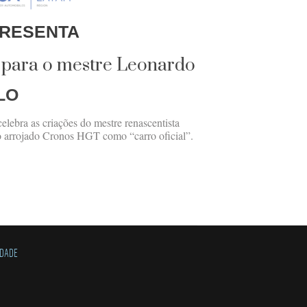
RESENTA
 para o mestre Leonardo
LO
elebra as criações do mestre renascentista
 arrojado Cronos HGT como “carro oficial”.
IDADE