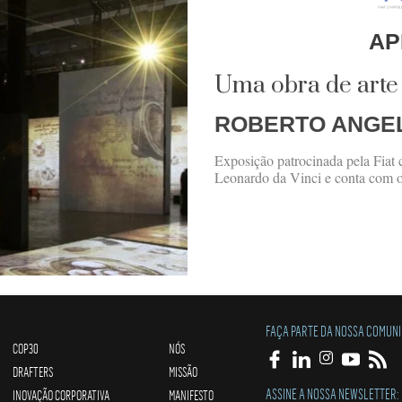
AP
Uma obra de arte
ROBERTO ANGE
Exposição patrocinada pela Fiat c
Leonardo da Vinci e conta com o
FAÇA PARTE DA NOSSA COMUN
COP30
NÓS
DRAFTERS
MISSÃO
ASSINE A NOSSA NEWSLETTER:
INOVAÇÃO CORPORATIVA
MANIFESTO