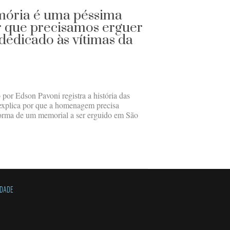
mória é uma péssima
r que precisamos erguer
dedicado às vítimas da
por Edson Pavoni registra a história das
 explica por que a homenagem precisa
 forma de um memorial a ser erguido em São
IDADE