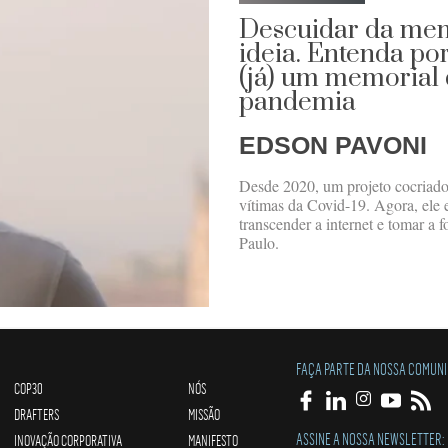
Descuidar da me
ideia. Entenda po
(já) um memorial 
pandemia
EDSON PAVONI
Desde 2020, um projeto cocriado 
vítimas da Covid-19. Agora, ele
transcender a internet e tomar a
Paulo.
FAÇA PARTE DA NOSSA COMUN
COP30
NÓS
DRAFTERS
MISSÃO
ASSINE A NOSSA NEWSLETTER:
INOVAÇÃO CORPORATIVA
MANIFESTO