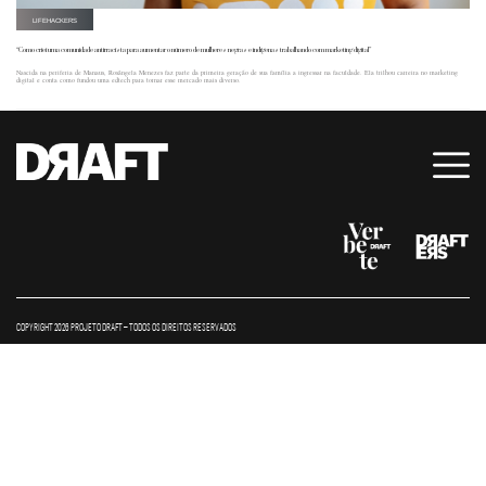
LIFEHACKERS
“Como criei uma comunidade antirracista para aumentar o número de mulheres negras e indígenas trabalhando com marketing digital”
Nascida na periferia de Manaus, Rosângela Menezes faz parte da primeira geração de sua família a ingressar na faculdade. Ela trilhou carreira no marketing
digital e conta como fundou uma edtech para tornar esse mercado mais diverso.
COPYRIGHT 2026 PROJETO DRAFT – TODOS OS DIREITOS RESERVADOS