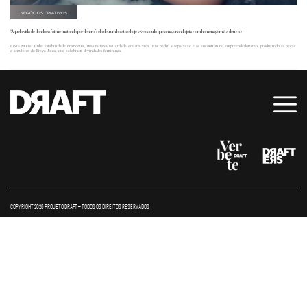
NEGÓCIOS CRIATIVOS
“Aquela vida de dondoca foi me matando por dentro”: ela deu um basta e hoje vive daquilo que ama, criando joias em homenagem às deusas
Lívia Müller tinha estabilidade financeira, mas faltava felicidade em sua vida. Ela pediu a separação e se encontrou no empreendedorismo, produzindo as peças
e amuletos da Freya Joias, que celebram divindades femininas.
COPYRIGHT 2026 PROJETO DRAFT – TODOS OS DIREITOS RESERVADOS