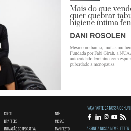
Mais do que vend
quer quebrar tabu
higiene íntima fe
DANI ROSOLEN
Mesmo no banho, muitas mulheres 
Fundada por Fabi Giralt, a NUAÁ
autocuidado feminino com espumas
puberdade à menopausa.
FAÇA PARTE DA NOSSA COMUN
COP30
NÓS
DRAFTERS
MISSÃO
ASSINE A NOSSA NEWSLETTER:
INOVAÇÃO CORPORATIVA
MANIFESTO