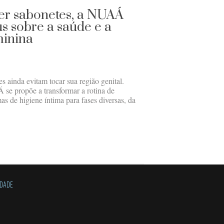
er sabonetes, a NUAÁ
s sobre a saúde e a
minina
ainda evitam tocar sua região genital.
 se propõe a transformar a rotina de
 de higiene íntima para fases diversas, da
IDADE