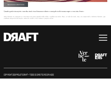
NEGÓCIOS CRIATIVOS
Quando a paixão vira negócio: como duas irmãs transformaram o talento e o amor pelo crochê em uma empresa com várias frentes
Anne Galante só conseguia se concentrar nas aulas quando tinha linha e agulhas nas mãos. Hoje, ao lado da irmã, Ana, ela empreende a Señorita Galante, que
combina artigos de decoração, aulas de crochê e tricô online e projeto social.
COPYRIGHT 2026 PROJETO DRAFT – TODOS OS DIREITOS RESERVADOS