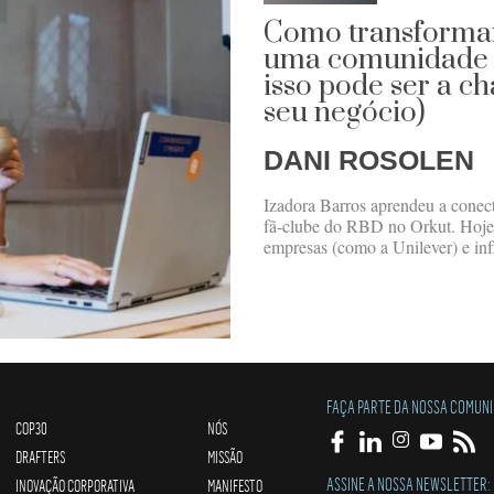
Como transforma
uma comunidade i
isso pode ser a c
seu negócio)
DANI ROSOLEN
Izadora Barros aprendeu a conec
fã-clube do RBD no Orkut. Hoje,
empresas (como a Unilever) e inf
FAÇA PARTE DA NOSSA COMUN
COP30
NÓS
DRAFTERS
MISSÃO
ASSINE A NOSSA NEWSLETTER:
INOVAÇÃO CORPORATIVA
MANIFESTO