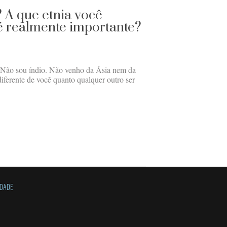
? A que etnia você
 é realmente importante?
 Não sou índio. Não venho da Ásia nem da
iferente de você quanto qualquer outro ser
IDADE