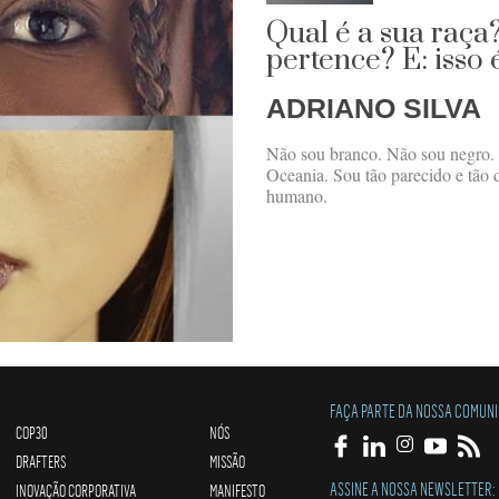
Qual é a sua raça
pertence? E: isso
ADRIANO SILVA
Não sou branco. Não sou negro.
Oceania. Sou tão parecido e tão d
humano.
FAÇA PARTE DA NOSSA COMUN
COP30
NÓS
DRAFTERS
MISSÃO
ASSINE A NOSSA NEWSLETTER:
INOVAÇÃO CORPORATIVA
MANIFESTO