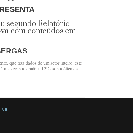
RESENTA
eu segundo Relatório
nova com conteúdos em
BERGAS
o, que traz dados de um setor inteiro, este
s Talks com a temática ESG sob a ótica de
IDADE