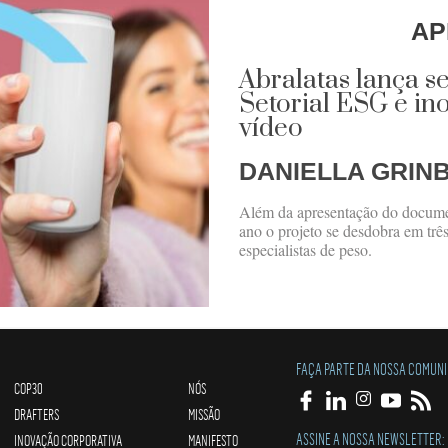
AP
Abralatas lança s
Setorial ESG e i
vídeo
DANIELLA GRIN
Além da apresentação do document
ano o projeto se desdobra em trê
especialistas de peso.
FAÇA PARTE DA NOSSA COMUN
COP30
NÓS
DRAFTERS
MISSÃO
ASSINE A NOSSA NEWSLETTER:
INOVAÇÃO CORPORATIVA
MANIFESTO