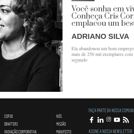
Você sonha em vi
Conheça Cris Corr
emplacou um best
ADRIANO SILVA
Ela abandonou um bom emprego no
mais de 250 mil exemplares com o 
segundo
FAÇA PARTE DA NOSSA COMUN
COP30
NÓS
DRAFTERS
MISSÃO
ASSINE A NOSSA NEWSLETTER:
INOVAÇÃO CORPORATIVA
MANIFESTO