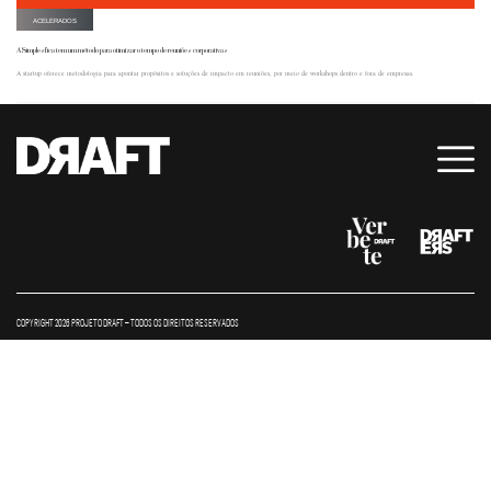
ACELERADOS
A Simplesfica tem um método para otimizar o tempo de reuniões corporativas
A startup oferece metodologia para apontar propósitos e soluções de impacto em reuniões, por meio de workshops dentro e fora de empresas.
COPYRIGHT 2026 PROJETO DRAFT – TODOS OS DIREITOS RESERVADOS