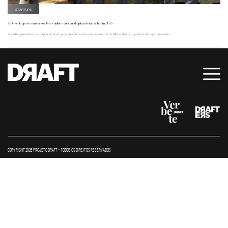
STARTUPS
A Descola aposta em cursos livres online e quer quadruplicar de tamanho em 2015
A startup paulistana participou do Seed, programa de aceleração do governo de Minas Gerais, e gostou tanto que quer mais
COPYRIGHT 2026 PROJETO DRAFT – TODOS OS DIREITOS RESERVADOS