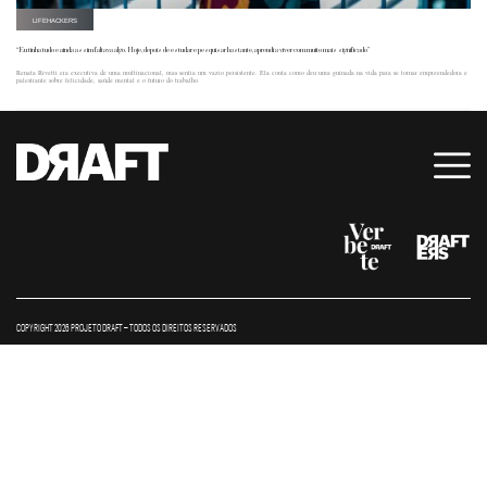
LIFEHACKERS
“Eu tinha tudo e ainda assim faltava algo. Hoje, depois de estudar e pesquisar bastante, aprendi a viver com muito mais significado”
Renata Rivetti era executiva de uma multinacional, mas sentia um vazio persistente. Ela conta como deu uma guinada na vida para se tornar empreendedora e
palestrante sobre felicidade, saúde mental e o futuro do trabalho.
COPYRIGHT 2026 PROJETO DRAFT – TODOS OS DIREITOS RESERVADOS