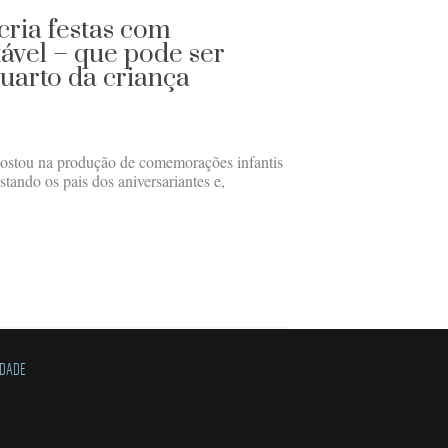
ria festas com
ável – que pode ser
uarto da criança
stou na produção de comemorações infantis
stando os pais dos aniversariantes e,
IDADE