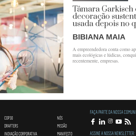
Tâmara Garkisch c
decoração sustent
usada depois no q
BIBIANA MAIA
A empreendedora conta como apo
mais ecológicas e lúdicas, conqui
recentemente, empresas.
FAÇA PARTE DA NOSSA COMUN
COP30
NÓS
DRAFTERS
MISSÃO
ASSINE A NOSSA NEWSLETTER:
INOVAÇÃO CORPORATIVA
MANIFESTO