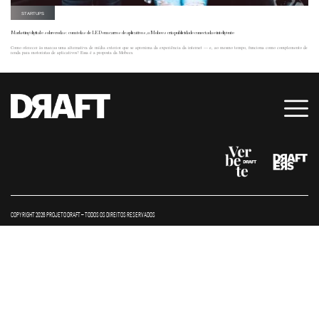
STARTUPS
Marketing digital e sobre rodas: com telas de LED em carros de aplicativos, a Mobees cria publicidade conectada e inteligente
Como oferecer às marcas uma alternativa de mídia exterior que se aproxima da experiência da internet — e, ao mesmo tempo, funciona como complemento de
renda para motoristas de aplicativos? Essa é a proposta da Mobees.
COPYRIGHT 2026 PROJETO DRAFT – TODOS OS DIREITOS RESERVADOS