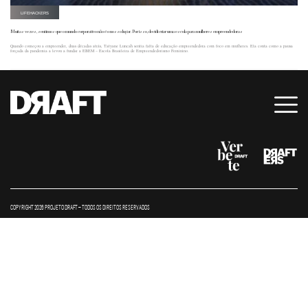
LIFEHACKERS
Muitas vezes, sentimos que o mundo corporativo não é o nosso lugar. Por isso, decidi criar uma escola para mulheres empreendedoras
Quando começou a empreender, duas décadas atrás, Tatyane Luncah sentia falta de educação empreendedora com foco em mulheres. Ela conta como a pausa
forçada da pandemia a levou a fundar a EBEM – Escola Brasileira de Empreendedorismo Feminino.
COPYRIGHT 2026 PROJETO DRAFT – TODOS OS DIREITOS RESERVADOS