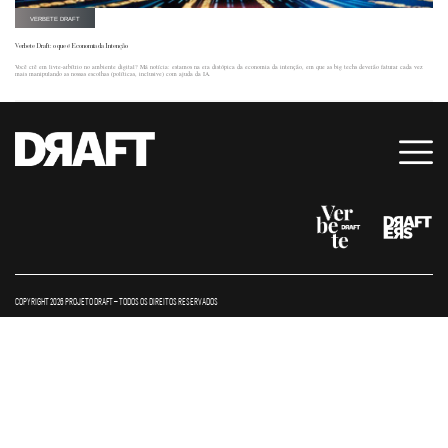
VERBETE DRAFT
Verbete Draft: o que é Economia da Intenção
Você crê em livre-arbítrio no ambiente digital? Má notícia: estamos na era distópica da economia da intenção, em que as big techs deverão faturar cada vez
mais manipulando as nossas escolhas (políticas, inclusive) com ajuda da IA.
COPYRIGHT 2026 PROJETO DRAFT – TODOS OS DIREITOS RESERVADOS