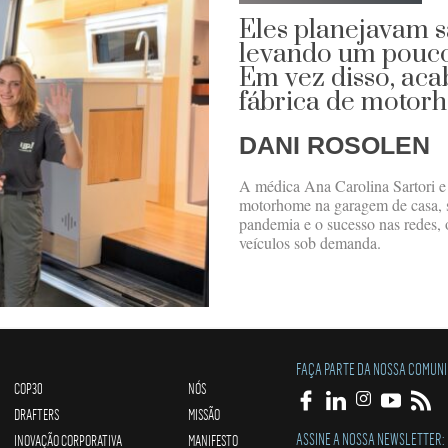
Eles planejavam s
levando um pouco
Em vez disso, ac
fábrica de motor
DANI ROSOLEN
A médica Ana Carolina Sartori 
motorhome na garagem de casa,
pandemia e o sucesso nas redes, 
veículos sob demanda.
FAÇA PARTE DA NOSSA COMUN
COP30
NÓS
DRAFTERS
MISSÃO
ASSINE A NOSSA NEWSLETTER:
INOVAÇÃO CORPORATIVA
MANIFESTO