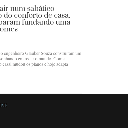
air num sabático
 do conforto de casa.
abaram fundando uma
homes
e o engenheiro Glauber Souza construíram um
 sonhando em rodar o mundo. Com a
o casal mudou os planos e hoje adapta
IDADE