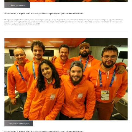
CLÁSSICOS DRAFT
Se vale medalha, o Olimpíada Todo Dia está lá para cobrir e comprovar que o esporte vai muito além do futebol
Os Jogos de Tóquio 2020 acabam de ser adiados para 2021 por conta da pandemia do coronavírus. Em homenagem ao espírito olímpico, republicamos nossa
reportagem sobre a plataforma de jornalismo esportivo que surgiu como um blog despretensioso durante a Rio-2016, cresceu e virou fonte de referência na
cobertura do Panamericano de Lima, em 2019.
NEGÓCIOS CRIATIVOS
Se vale medalha, o Olimpíada Todo Dia está lá para cobrir e comprovar que o esporte vai muito além do futebol