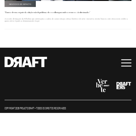
NEGÓCIOS DE IMPACTO
“Bancos devem ser parte da solução e não do problema: eles escolhem para onde os recursos são direcionados”
A recente divulgação da Febraban que autorregula a cadeia de carnes integra esforço histórico do setor: iniciativa orienta bancos a não oferecerem crédito a
quem estiver ligado ao desmatamento ilegal.
COPYRIGHT 2026 PROJETO DRAFT – TODOS OS DIREITOS RESERVADOS