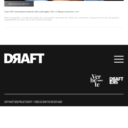
NEGÓCIOS DE IMPACTO
Como o ESG e uma abordagem orientada a dados podem ajudar a Defesa Civil na prevenção de desastres
Diante da magnitude e severidade das tragédias que vem atingindo o Sul do país, fica evidente que a solução para a mitigação de riscos não seja apenas de
responsabilidade do governo, mas de uma iniciativa mais ampla.
COPYRIGHT 2026 PROJETO DRAFT – TODOS OS DIREITOS RESERVADOS