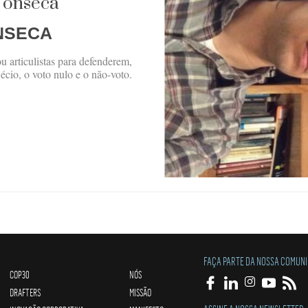
 Fonseca
ONSECA
u articulistas para defenderem,
cio, o voto nulo e o não-voto.
FAÇA PARTE DA NOSSA COMUN
COP30
NÓS
DRAFTERS
MISSÃO