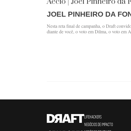
Aécio | Joel Pinheiro da
JOEL PINHEIRO DA F
Nesta reta final de campanha, o Draft convido
diante de você, o voto em Dilma, o voto em Aé
LIFEHACKERS
NEGÓCIOS DE IMPACTO